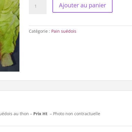
quantité
Ajouter au panier
de
Pain
suédois
Jambon
Catégorie :
Pain suédois
suédois au thon –
Prix Ht
– Photo non contractuelle