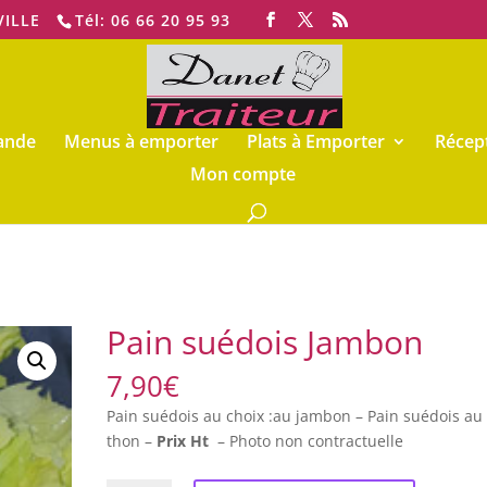
VILLE
Tél: 06 66 20 95 93
ande
Menus à emporter
Plats à Emporter
Récep
Mon compte
Pain suédois Jambon
7,90
€
Pain suédois au choix :au jambon – Pain suédois au
thon –
Prix Ht
– Photo non contractuelle