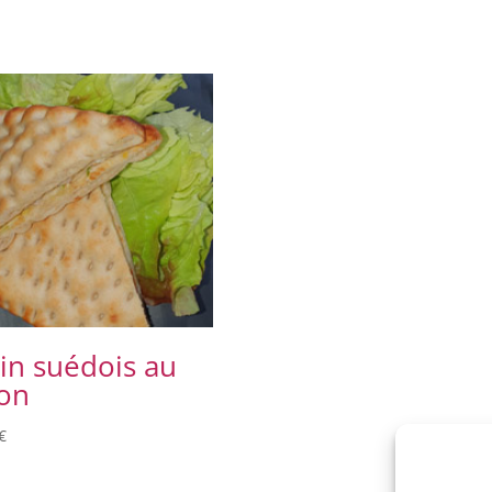
in suédois au
on
€