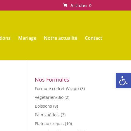
Articles 0
tions
Mariage
Notre actualité
Contact
Ouvrir la
Nos Formules
Formule coffret Wrapp
(3)
Végétarien/Bio
(2)
Boissons
(9)
Pain suédois
(3)
Plateaux repas
(10)