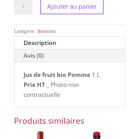
quantité
Ajouter au panier
de
Jus
de
Catégorie :
Boissons
fruit
Description
bio
Avis (0)
Pomme
Jus de fruit bio Pomme
1 L
Prix HT
_ Photo non
contractuelle
Produits similaires