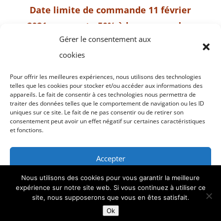
Date limite de commande 11 février
2021 – acompte 50% à la commande –
Gérer le consentement aux
solde à la livraison
cookies
Retrait dans nos locaux le 13/02 ou le
14/02 matin sur RDV
Pour offrir les meilleures expériences, nous utilisons des technologies
telles que les cookies pour stocker et/ou accéder aux informations des
appareils. Le fait de consentir à ces technologies nous permettra de
Accueil
Plateaux repas
traiter des données telles que le comportement de navigation ou les ID
uniques sur ce site. Le fait de ne pas consentir ou de retirer son
Bon de Commande
consentement peut avoir un effet négatif sur certaines caractéristiques
Menus à emporter
Plats à Emporter
et fonctions.
Réceptions
Mariage
Accepter
Notre actualité
Contact
Nous utilisons des cookies pour vous garantir la meilleure
Refuser
Mon compte
expérience sur notre site web. Si vous continuez à utiliser ce
site, nous supposerons que vous en êtes satisfait.
Voir les préférences
Ok